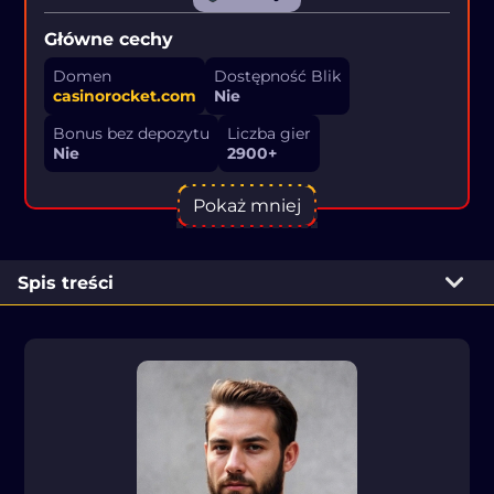
Kraków
Główne cechy
Poznań
Domen
Dostępność Blik
casinorocket.com
Nie
Wrocław
Bonus bez depozytu
Liczba gier
Nie
2900+
Pokaż mniej
Spis treści