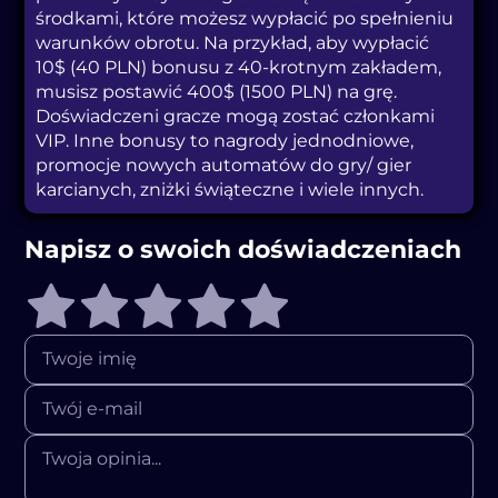
środkami, które możesz wypłacić po spełnieniu
warunków obrotu. Na przykład, aby wypłacić
10$ (40 PLN) bonusu z 40-krotnym zakładem,
musisz postawić 400$ (1500 PLN) na grę.
Doświadczeni gracze mogą zostać członkami
VIP. Inne bonusy to nagrody jednodniowe,
promocje nowych automatów do gry/ gier
karcianych, zniżki świąteczne i wiele innych.
Napisz o swoich doświadczeniach
Twoje imię
Twój e-mail
Twoja opinia...