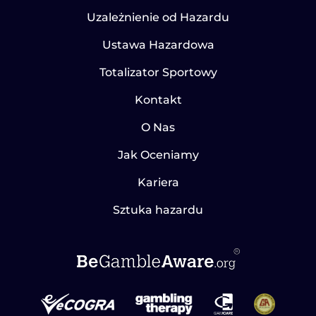
Uzależnienie od Hazardu
Ustawa Hazardowa
Totalizator Sportowy
Kontakt
O Nas
Jak Oceniamy
Kariera
Sztuka hazardu