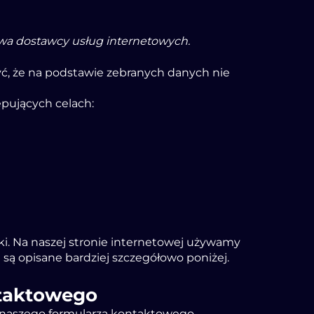
wa dostawcy usług internetowych.
zyć, że na podstawie zebranych danych nie
pujących celach:
i. Na naszej stronie internetowej używamy
są opisane bardziej szczegółowo poniżej.
ntaktowego
 naszego formularza kontaktowego.