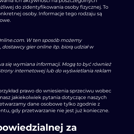
trwania ich aktywności na poszczególnych
liwej do zidentyfikowania osoby fizycznej. To
retnej osoby. Informacje tego rodzaju są
towe.
oOnline.com. W ten sposób możemy
dostawcy gier online itp. biorą udział w
 się wymiana informacji. Mogą to być również
strony internetowej lub do wyświetlania reklam
rzykład prawo do wniesienia sprzeciwu wobec
masz jakiekolwiek pytania dotyczące naszych
przetwarzamy dane osobowe tylko zgodnie z
, gdy przetwarzanie nie jest już konieczne.
powiedzialnej za