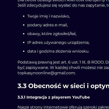
Jeśli zdecydujesz się wysłać do nas zapytanie
Twoje imię i nazwisko,
podany adres e-mail,
obawy, które zgłosiłeś/łaś,
IP adres używanego urządzenia,
data i godzina złożenia wniosku.
Podstawą prawną jest art. 6 ust. 1 lit. B ROD
być zapisywane. W każdej chwili możesz nie za
topkasynoonline@gmail.com.
3.3 Obecność w sieci i opty
3.3.1 Integracja z playerem YouTube
Nasze strony internetowe oferują szeroki zakr