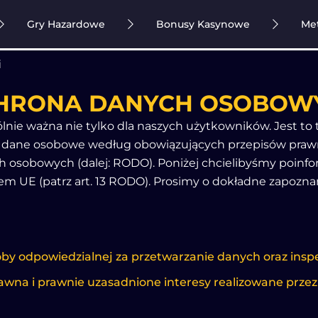
Gry Hazardowe
Bonusy Kasynowe
Met
i
HRONA DANYCH OSOBOW
nie ważna nie tylko dla naszych użytkowników. Jest to
my dane osobowe według obowiązujących przepisów praw
h osobowych (dalej: RODO). Poniżej chcielibyśmy poinf
 UE (patrz art. 13 RODO). Prosimy o dokładne zapoznanie
oby odpowiedzialnej za przetwarzanie danych oraz ins
awna i prawnie uzasadnione interesy realizowane prze