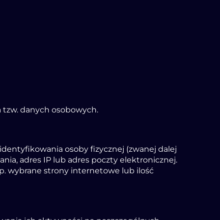
a tzw. danych osobowych.
dentyfikowania osoby fizycznej (zwanej dalej
nia, adres IP lub adres poczty elektronicznej.
. wybrane strony internetowe lub ilość