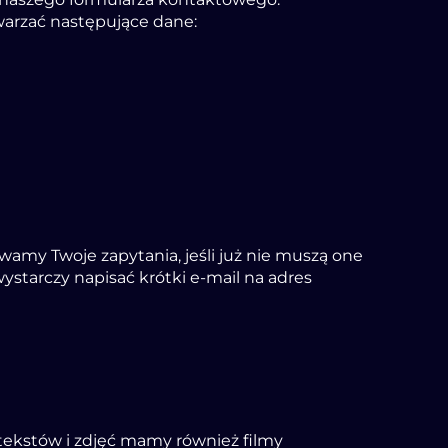
warzać następujące dane:
amy Twoje zapytania, jeśli już nie muszą one
starczy napisać krótki e-mail na adres
 tekstów i zdjęć mamy również filmy