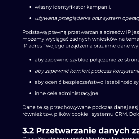
własny identyfikator kampanii,
używana przeglądarka oraz system operac
Podstawą prawną przetwarzania adresów IP jest 
możemy wyciągać żadnych wniosków na temat
IP adres Twojego urządzenia oraz inne dane w
aby zapewnić szybkie połączenie ze stroną
aby zapewnić komfort podczas korzystania 
aby ocenić bezpieczeństwo i stabilność s
inne cele administracyjne.
Dane te są przechowywane podczas danej sesji
również tzw. plików cookie i systemu CRM. Dok
3.2 Przetwarzanie danych 
Dla celów obsługi swoich klientów oferujemy