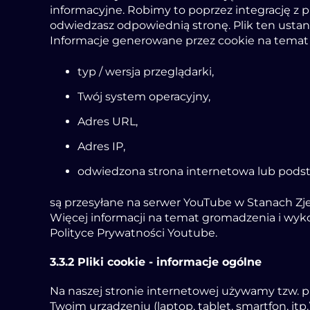
informacyjne. Robimy to poprzez integrację z p
odwiedzasz odpowiednią stronę. Plik ten usta
Informacje generowane przez cookie na temat ko
typ / wersja przeglądarki,
Twój system operacyjny,
Adres URL,
Adres IP,
odwiedzona strona internetowa lub podst
są przesyłane na serwer YouTube w Stanach Zj
Więcej informacji na temat gromadzenia i wyko
Polityce Prywatności Youtube.
3.3.2 Pliki cookie - informacje ogólne
Na naszej stronie internetowej używamy tzw. pl
Twoim urządzeniu (laptop, tablet, smartfon, it