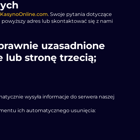
nych
KasynoOnline.com
. Swoje pytania dotyczące
powyższy adres lub skontaktować się z nami
 prawnie uzasadnione
lub stronę trzecią;
atycznie wysyła informacje do serwera naszej
momentu ich automatycznego usunięcia: