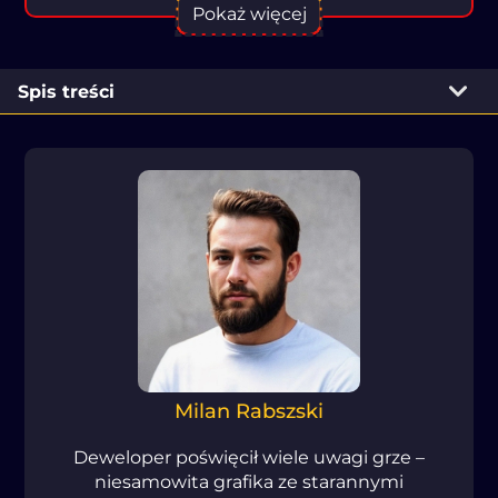
Pokaż więcej
Domen
Dostępność Blik
wazamba.com
Tak
Bonus bez depozytu
Liczba gier
Spis treści
Nie
3500+
Milan Rabszski
Dеwеlореr роśwіęсіł wіеlе uwаgі grzе –
nіеsаmоwіtа grаfіkа zе stаrаnnуmі