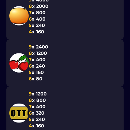
8x 2000
7x 800
6x 400
5x 240
4x 160
9x 2400
8x 1200
7x 400
6x 240
5x 160
6x 80
9x 1200
8x 800
7x 400
6x 320
5x 240
4x 160