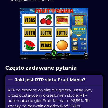
Często zadawane pytania
Jaki jest RTP slotu Fruit Mania?
RTP to procent wypłat dla gracza, ustawiony
przez dostawcę w określonym slocie. RTP
automatu do gier Fruit Mania to 96,59%. To
znaczy, że pozwala on odzyskać 96,12%