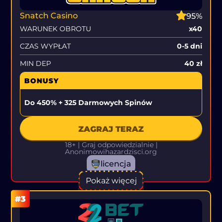
Snatch Casino
95%
WARUNEK OBROTU
x40
CZAS WYPŁAT
0-5 dni
MIN DEP
40 zł
BONUSY
Do 450% + 325 Darmowych Spinów
ZAGRAJ TERAZ
18+ | Graj odpowiedzialnie |
Anonimowihazardzisci.org
licencja
Główne cechy
Pokaż więcej
Domen
Dostępność Blik
snatchcasino.io
Tak
Bonus bez depozytu
Liczba gier
Nie
7000+