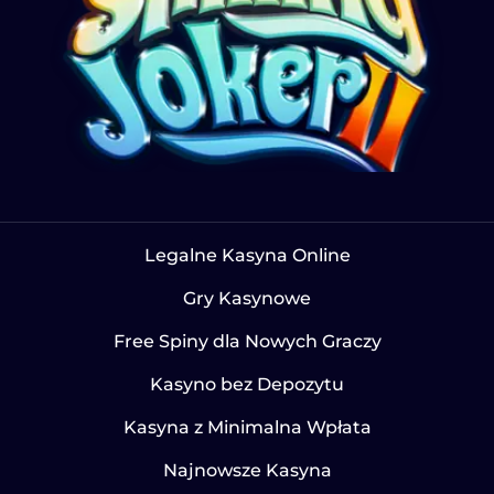
Legalne Kasyna Online
Gry Kasynowe
Free Spiny dla Nowych Graczy
Kasyno bez Depozytu
Kasyna z Minimalna Wpłata
Najnowsze Kasyna