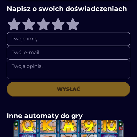
Napisz o swoich doświadczeniach
Twoje imię
Twój e-mail
Twoja opinia...
WYSŁAĆ
Inne automaty do gry