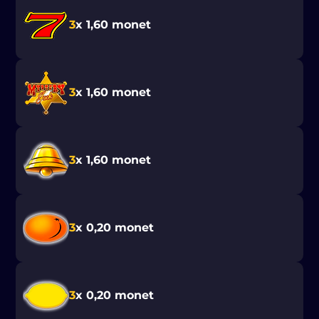
3x 1,60 monet
3x 1,60 monet
3x 1,60 monet
3x 0,20 monet
3x 0,20 monet