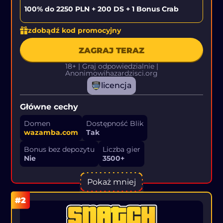
100% do 2250 PLN + 200 DS + 1 Bonus Crab
zdobądź kod promocyjny
ZAGRAJ TERAZ
18+ | Graj odpowiedzialnie |
Anonimowihazardzisci.org
licencja
Główne cechy
Domen
Dostępność Blik
wazamba.com
Tak
Bonus bez depozytu
Liczba gier
Nie
3500+
Pokaż mniej