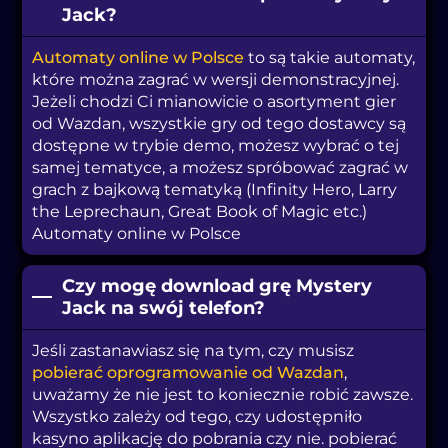
Jack?
Automaty online w Polsce
to są takie automaty,
które można zagrać w wersji demonstracyjnej.
Jeżeli chodzi Ci mianowicie o asortyment gier
od Wazdan, wszystkie gry od tego dostawcy są
dostępne w trybie demo, możesz wybrać o tej
samej tematyce, a możesz spróbować zagrać w
grach z bajkową tematyką (Infinity Hero, Larry
the Leprechaun, Great Book of Magic etc.)
Automaty online w Polsce
Czy mogę download grę Mystery
Jack na swój telefon?
Jeśli zastanawiasz się na tym, czy musisz
pobierać oprogramowanie od Wazdan
,
uważamy że nie jest to koniecznie robić zawsze.
Wszystko zależy od tego, czy udostępniło
kasyno aplikację do pobrania czy nie. pobierać