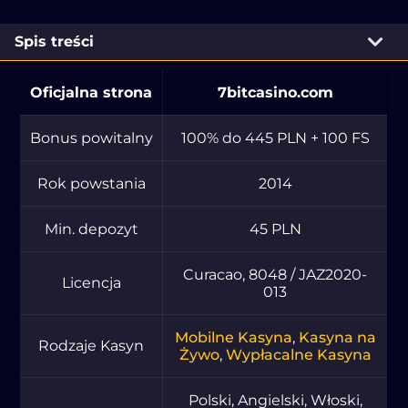
Spis treści
Oficjalna strona
7bitcasino.com
Bonus powitalny
100% do 445 PLN + 100 FS
Rok powstania
2014
Min. depozyt
45 PLN
Curacao, 8048 / JAZ2020-
Licencja
013
Mobilne Kasyna
,
Kasyna na
Rodzaje Kasyn
Żywo
,
Wypłacalne Kasyna
Polski, Angielski, Włoski,