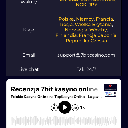
Waluty
NOK
,
JPY
Polska
,
Niemcy
,
Francja
,
Rosja
,
Wielka Brytania
,
Kraje
Norwegia
,
Włochy
,
Finlandia
,
Francja
,
Japonia
,
Republika Czeska
Email
support@7bitcasino.com
Live chat
Tak, 24/7