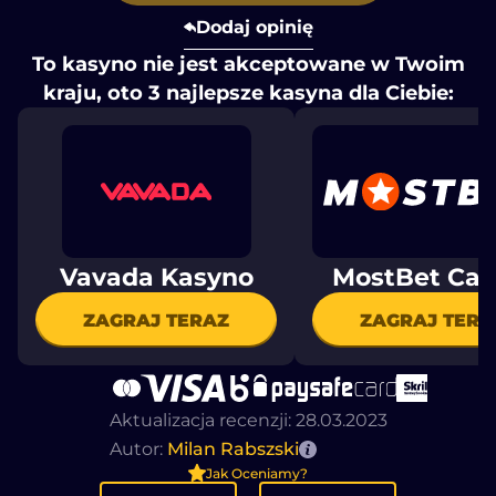
Dodaj opinię
Kasyno na Prawdziwe Pieniądze
20 zł
iPhone
Holandia
Zdrapki Online
Revolut
To kasyno nie jest akceptowane w Twoim
Forum Opinie od graczy
Niemcy
Keno
Bitcoin
kraju, oto 3 najlepsze kasyna dla Ciebie:
Social Tournaments
Lotto
EcoPayz
Kasyna naziemne
eZeeWallet
Warszawa
MuchBetter
Szczecin
Vavada Kasyno
MostBet Cas
Bydgoszcz
ZAGRAJ TERAZ
ZAGRAJ TERA
Katowice
Gdańsk
Aktualizacja recenzji: 28.03.2023
Rzeszów
Autor:
Milan Rabszski
Białystok
Jak Oceniamy?