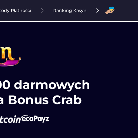
ody Płatności
Ranking Kasyn
300 darmowych
na Bonus Crab