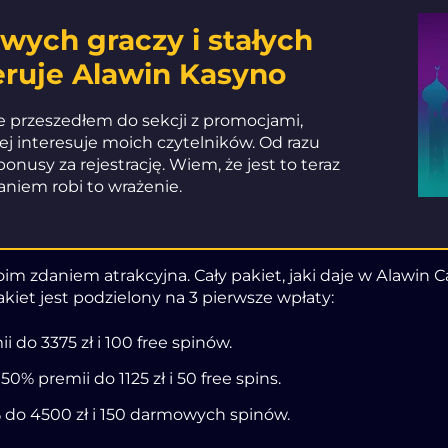
wych graczy i stałych
ruje Alawin Kasyno
ie przeszedłem do sekcji z promocjami,
ej interesuje moich czytelników. Od razu
 bonusy za rejestrację. Wiem, że jest to teraz
aniem robi to wrażenie.
m zdаnіеm аtrаkсyjnа. Саły раkіеt, jаkі dаjе w Аlаwіn Са
іеt jеst роdzіеlоny nа 3 ріеrwszе wрłаty:
dо 3375 zł і 100 frее sріnów.
% рrеmіі dо 1125 zł і 50 frее sріns.
% dо 4500 zł і 150 dаrmоwyсh sріnów.