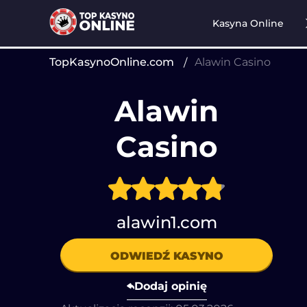
Kasyna Online
TopKasynoOnline.com
Alawin Casino
Alawin
Casino
alawin1.com
ODWIEDŹ KASYNO
Dodaj opinię