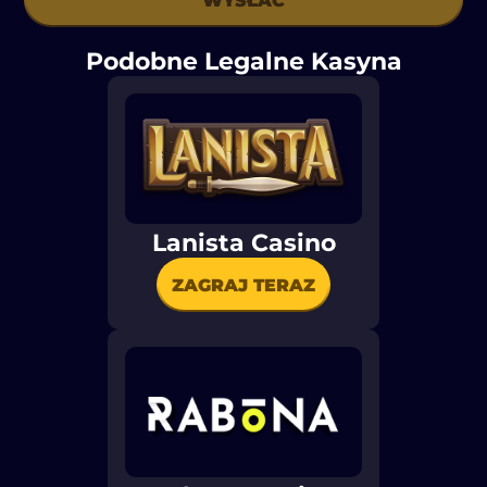
WYSŁAĆ
Podobne Legalne Kasyna
Lanista Casino
ZAGRAJ TERAZ