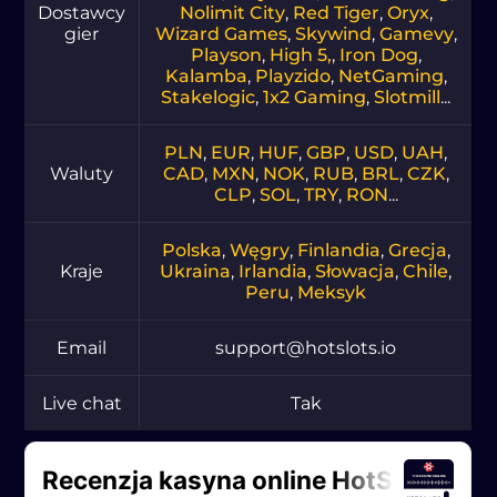
Dostawcy
Nolimit City
,
Red Tiger
,
Oryx
,
gier
Wizard Games
,
Skywind
,
Gamevy
,
Playson
,
High 5,
,
Iron Dog
,
Kalamba
,
Playzido
,
NetGaming
,
Stakelogic
,
1x2 Gaming
,
Slotmill
...
PLN
,
EUR
,
HUF
,
GBP
,
USD
,
UAH
,
Waluty
CAD
,
MXN
,
NOK
,
RUB
,
BRL
,
CZK
,
CLP
,
SOL
,
TRY
,
RON
...
Polska
,
Węgry
,
Finlandia
,
Grecja
,
Kraje
Ukraina
,
Irlandia
,
Słowacja
,
Chile
,
Peru
,
Meksyk
Email
support@hotslots.io
Live chat
Tak