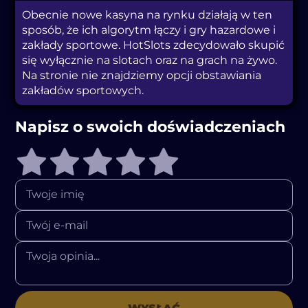
Obecnie nowe kasyna na rynku działają w ten
sposób, że ich algorytm łączy i gry hazardowe i
zakłady sportowe. HotSlots zdecydowało skupić
się wyłącznie na slotach oraz na grach na żywo.
Na stronie nie znajdziemy opcji obstawiania
zakładów sportowych.
Napisz o swoich doświadczeniach
Twoje imię
Twój e-mail
Twoja opinia...