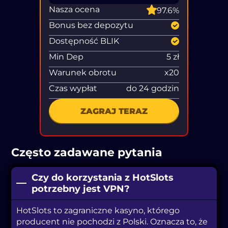
Nasza ocena
97.6%
Bonus bez depozytu
Dostępność BLIK
Min Dep
5 zł
Warunek obrotu
x20
Czas wypłat
do 24 godzin
ZAGRAJ TERAZ
Często zadawane pytania
Czy do korzystania z HotSlots
potrzebny jest VPN?
HotSlots to zagraniczne kasyno, którego
producent nie pochodzi z Polski. Oznacza to, że