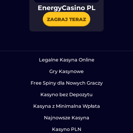
EnergyCasino PL
ZAGRAJ TERAZ
Legalne Kasyna Online
Gry Kasynowe
Free Spiny dla Nowych Graczy
Kasyno bez Depozytu
Kasyna z Minimalna Wpłata
Najnowsze Kasyna
Kasyno PLN