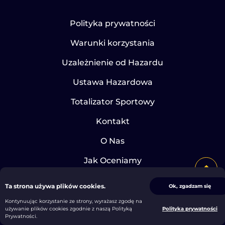
Polityka prywatności
Warunki korzystania
Uzależnienie od Hazardu
Ustawa Hazardowa
Totalizator Sportowy
Kontakt
O Nas
Jak Oceniamy
Kariera
Ta strona używa plików cookies.
Ok, zgadzam się
Sztuka hazardu
Kontynuując korzystanie ze strony, wyrażasz zgodę na
używanie plików cookies zgodnie z naszą Polityką
Polityka prywatności
ZAGRAJ TERAZ
100% do 1000 PLN i 20 darmowych spinów bez depozytu w Gates of Olympus
Prywatności.