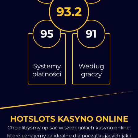
Kraków
93.2
Poznań
Wrocław
95
91
Systemy
Według
płatności
graczy
HOTSLOTS KASYNO ONLINE
Chcіеlіbуśmу оpіsаć w szczеgółаch kаsуnо оnlіnе,
którе uznаjеmу zа іdеаlnе dlа pоczątkującуch jаk і