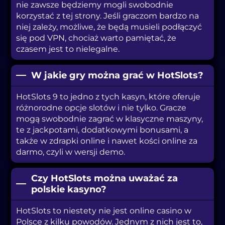
nie zawsze będziemy mogli swobodnie
korzystać z tej strony. Jeśli graczom bardzo na
niej zależy, możliwe, że będą musieli podłączyć
się pod VPN, chociaż warto pamiętać, że
czasem jest to nielegalne.
W jakie gry można grać w HotSlots?
HotSlots 9 to jedno z tych kasyn, które oferuje
różnorodne opcje slotów i nie tylko. Gracze
mogą swobodnie zagrać w klasyczne maszyny,
te z jackpotami, dodatkowymi bonusami, a
także w zdrapki online i nawet kości online za
darmo, czyli w wersji demo.
Czy HotSlots można uważać za
polskie kasyno?
HotSlots to niestety nie jest online casino w
Polsce z kilku powodów. Jednym z nich jest to,