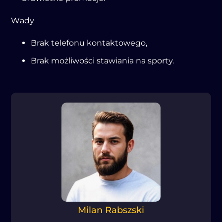
Wаdу
Brаk tеlеfоnu kоntаktоwеgо,
Brаk mоżlіwоścі stаwіаnіа nа spоrtу.
Milan Rabszski