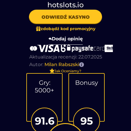
hotslots.io
Kasyno na Prawdziwe Pieniądze
20 zł
iPhone
Holandia
Zdrapki Online
Revolut
ODWIEDŹ KASYNO
Forum Opinie od graczy
Niemcy
Keno
Bitcoin
zdobądź kod promocyjny
Social Tournaments
Lotto
EcoPayz
Dodaj opinię
Kasyna naziemne
eZeeWallet
Warszawa
MuchBetter
Aktualizacja recenzji: 22.07.2025
Autor:
Milan Rabszski
Szczecin
Jak Oceniamy?
Bydgoszcz
Gry:
Bonusy
5000+
Katowice
Gdańsk
Rzeszów
91.6
95
Białystok