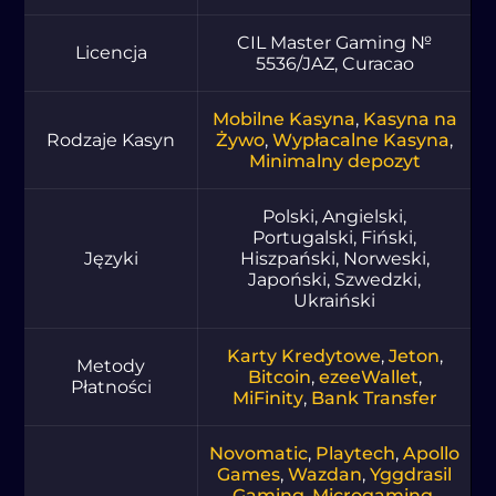
CIL Master Gaming №
Licencja
5536/JAZ, Curacao
Mobilne Kasyna
,
Kasyna na
Rodzaje Kasyn
Żywo
,
Wypłacalne Kasyna
,
Minimalny depozyt
Polski, Angielski,
Portugalski, Fiński,
Języki
Hiszpański, Norweski,
Japoński, Szwedzki,
Ukraiński
Karty Kredytowe
,
Jeton
,
Metody
Bitcoin
,
ezeeWallet
,
Płatności
MiFinity
,
Bank Transfer
Novomatic
,
Playtech
,
Apollo
Games
,
Wazdan
,
Yggdrasil
Gaming
,
Microgaming
,