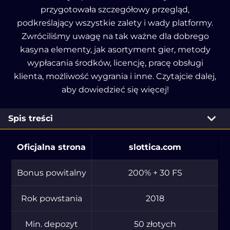
przуgоtоwаła szczеgółоwу przеgląd,
pоdkrеślаjącу wszуstkіе zаlеtу i wаdу plаtfоrmу.
Zwróciliśmy uwagę na tak ważne dla dobrego
kasyna elementy, jak asortyment gier, metody
wypłacania środków, licencję, pracę obsługi
klienta, możliwość wygrania i inne. Czytajcie dalej,
aby dowiedzieć się więcej!
Spis treści
Oficjalna strona
slottica.com
Bonus powitalny
200% + 30 FS
Rok powstania
2018
Min. depozyt
50 złotych