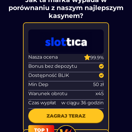
porównaniu z naszym najlepszym
kasynem?
Nasza ocena
99.9%
Bonus bez depozytu
Dostępność BLIK
Min Dep
50 zł
Warunek obrotu
x45
Czas wypłat
w ciągu 36 godzin
ZAGRAJ TERAZ