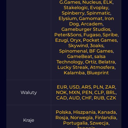
G.Games
,
Nucleus
,
ELK
,
Stakelogic
,
Evoplay
,
Spinberry
,
Spinmatic
,
Elysium
,
Gamomat
,
Iron
Dog
,
Arcadem
,
Gameburger Studios
,
Peter&Sons
,
Fugaso
,
Spribe
,
Ezugi
,
Oryx
,
Pocket Games
,
Skywind
,
3oaks
,
Spinomenal
,
BF Games
,
GameBeat
,
salsa
Technology
,
Ortiz
,
Belatra
,
Lucky Streak
,
Atmosfera
,
Kalamba
,
Blueprint
EUR
,
USD
,
ARS
,
PLN
,
ZAR
,
Waluty
NOK
,
MXN
,
PEN
,
CLP
,
BRL
,
CAD
,
AUD
,
CHF
,
RUB
,
CZK
Polska
,
Hiszpania
,
Kanada
,
Rosja
,
Norwegia
,
Finlandia
,
Kraje
Portugalia
,
Szwecja
,