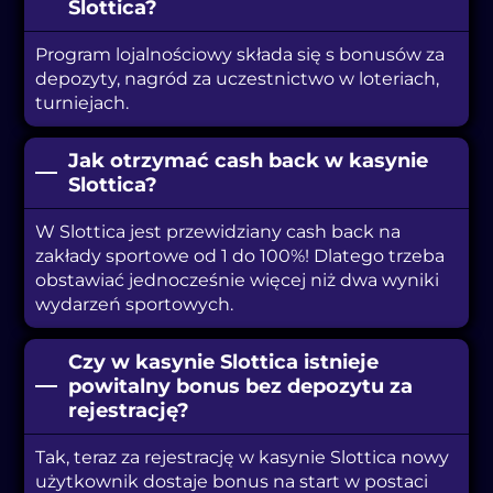
Slottica?
Program lojalnościowy składa się s bonusów za
depozyty, nagród za uczestnictwo w loteriach,
turniejach.
Jak otrzymać cash back w kasynie
Slottica?
W Slottica jest przewidziany cash back na
zakłady sportowe od 1 do 100%! Dlatego trzeba
obstawiać jednocześnie więcej niż dwa wyniki
wydarzeń sportowych.
Czy w kasynie Slottica istnieje
powitalny bonus bez depozytu za
rejestrację?
Tak, teraz za rejestrację w kasynie Slottica nowy
użytkownik dostaje bonus na start w postaci