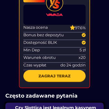
Nasza ocena
97.6%
Bonus bez depozytu
Dostępność BLIK
Min Dep
5 zł
Warunek obrotu
x20
Czas wypłat
do 24 godzin
ZAGRAJ TERAZ
Często zadawane pytania
Czy Slottica jest legalnym kasynem