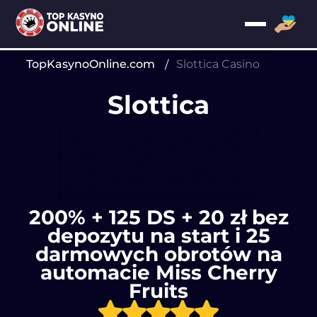
Kasyna Online
TopKasynoOnline.com
Slottica Casino
Gry Hazardowe
Kasyno z Polską Walutą
Slottica
Nowe Kasyna
Bonusy Kasynowe
Automaty do Gier
Wypłacalne Kasyna
Według stawki zakładu
Metody Płatności
Darmowe spiny
Kasyno bez Weryfikacji
BlackJack Gra
za 1 grosz
Aktualne Bonusy bez Depozytu
Ranking Kasyn
Blik
Kasyno z Szybka Wyplata
Ruletka Gra
za 5 grosz
Kody Promocyjne
SMS
TotalCasino
200% + 125 DS + 20 zł bez
Kasyno z Malym Depozytem
depozytu na start i 25
Bakarat Gra
za 10 grosz
Cashback
Neosurf
darmowych obrotów na
Kasyno na Żywo
1 zł
Wideo Poker
Skrill
automacie Miss Cherry
Kasyno na Telefon
5 zł
Fruits
Gry Karciane
PayPal
Europejskie Kasyna
10 zł
Android
Bingo
PaysafeCard