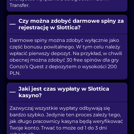
Transfer.
Czy można zdobyć darmowe spiny za
rejestrację w Slottica?
Darmowe spiny można zdobyć wyłącznie jako
część bonusu powitalnego. W tym celu należy
wpłacić pierwszy depozyt. Na przykład, w chwili
obecnej można zdobyć 30 free spinów dla gry
Gonzo’s Quest z depozytem o wysokości 200
PLN.
Jaki jest czas wypłaty w Slottica
kasyno?
Zazwyczaj wszystkie wypłaty odbywają się
bardzo szybko. Jedynie ten proces zależy tego,
jak długo pracownicy kasyna będą weryfikować
Twoje konto. Trwać to może od 1 do 3 dni