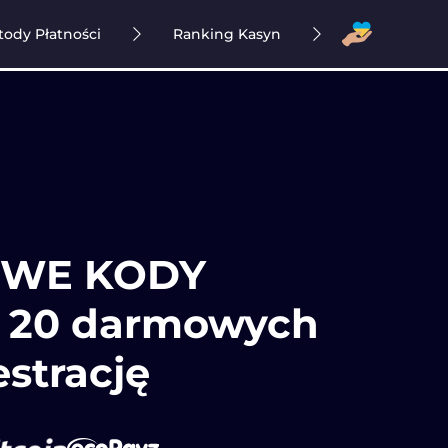
ody Płatności
Ranking Kasyn
OWE KODY
 20 darmowych
estrację