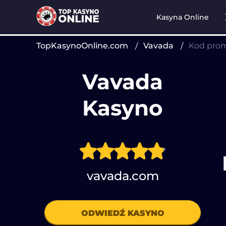
Kasyna Online
TopKasynoOnline.com
Vavada
Kod pro
Vavada
Kasyno
vavada.com
ODWIEDŹ KASYNO