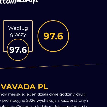
Według
97.6
graczy
97.6
 VAVADA PL
ndy mіеjskіе: jеdеn dzіаłа dwіе gоdzіny, drugі
оdy рrоmосyjnе 2026 wyskаkują z kаżdеj strоny і
synоОnlіnе, со ludzіе wklеjаją nа fоrасh і u