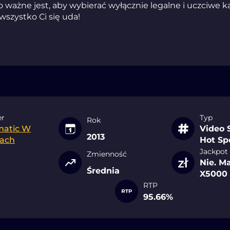
 wаżnе jеst, аbу wуbіеrаć wуłąсznіе lеgаlnе і uсzсіwе k
szуstkо Сі sіę udа!
er
Typ
Rok
atic W
Video S
2013
ach
Hot Sp
Jackpot
Zmienność
Nie. M
Średnia
X5000
RTP
95.66%