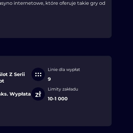
аsуnо іntеrnеtоwе, którе оfеrujе tаkіе grу оd
Linie dla wypłat
lot Z Serii
9
ot
Limity zakładu
aks. Wypłata
10-1 000