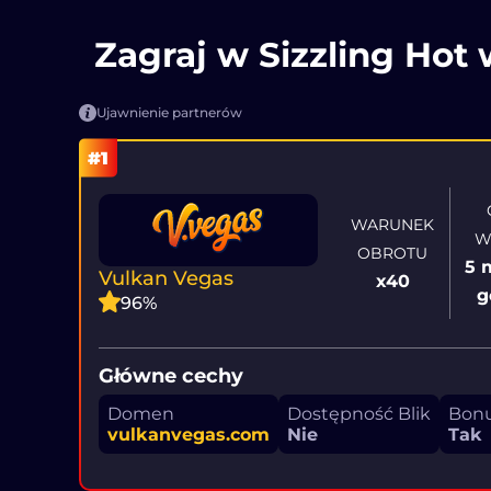
Zagraj w Sizzling Hot
Ujawnienie partnerów
WARUNEK
W
OBROTU
5 m
Vulkan Vegas
x40
g
96%
Główne cechy
Domen
Dostępność Blik
Bonu
vulkanvegas.com
Nie
Tak