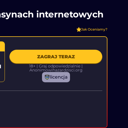
kasynach internetowych
Jak Oceniamy?
ZAGRAJ TERAZ
N
18+ | Graj odpowiedzialnie |
Anonimowihazardzisci.org
licencja