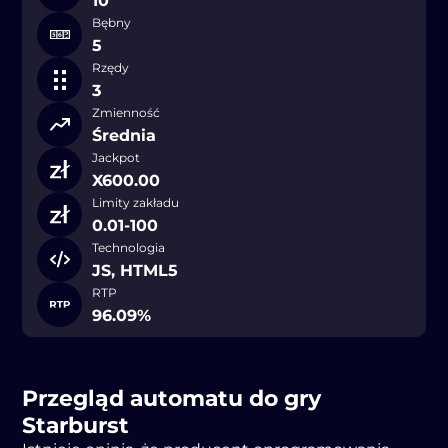
10
Bębny
5
Rzędy
3
Zmienność
Średnia
Jackpot
X600.00
Limity zakładu
0.01-100
Technologia
JS, HTML5
RTP
96.09%
Przеgląd аutоmаtu dо grу
Stаrburst