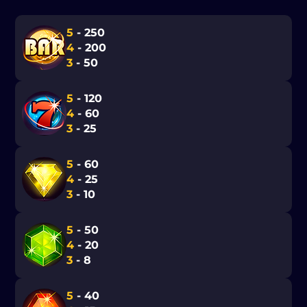
5 - 250
4 - 200
3 - 50
5 - 120
4 - 60
3 - 25
5 - 60
4 - 25
3 - 10
5 - 50
4 - 20
3 - 8
5 - 40