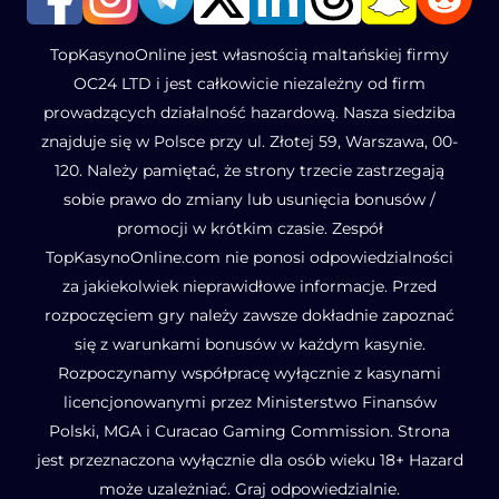
TopKasynoOnline jest własnością maltańskiej firmy
OC24 LTD i jest całkowicie niezależny od firm
prowadzących działalność hazardową. Nasza siedziba
znajduje się w Polsce przy ul. Złotej 59, Warszawa, 00-
120. Należy pamiętać, że strony trzecie zastrzegają
sobie prawo do zmiany lub usunięcia bonusów /
promocji w krótkim czasie. Zespół
TopKasynoOnline.com nie ponosi odpowiedzialności
za jakiekolwiek nieprawidłowe informacje. Przed
rozpoczęciem gry należy zawsze dokładnie zapoznać
się z warunkami bonusów w każdym kasynie.
Rozpoczynamy współpracę wyłącznie z kasynami
licencjonowanymi przez Ministerstwo Finansów
Polski, MGA i Curacao Gaming Commission. Strona
jest przeznaczona wyłącznie dla osób wieku 18+ Hazard
może uzależniać. Graj odpowiedzialnie.