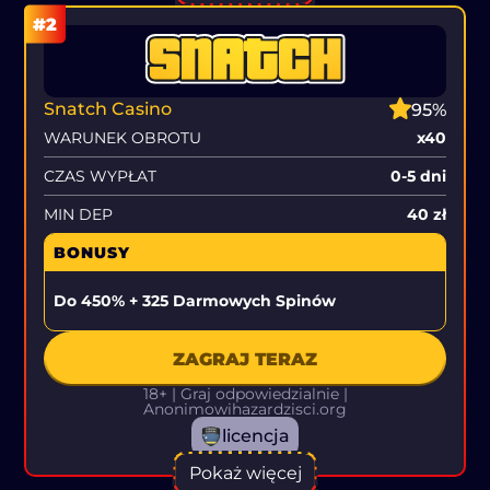
Snatch Casino
95%
WARUNEK OBROTU
x40
CZAS WYPŁAT
0-5 dni
MIN DEP
40 zł
BONUSY
Do 450% + 325 Darmowych Spinów
ZAGRAJ TERAZ
18+ | Graj odpowiedzialnie |
Anonimowihazardzisci.org
licencja
Główne cechy
Pokaż więcej
Domen
Dostępność Blik