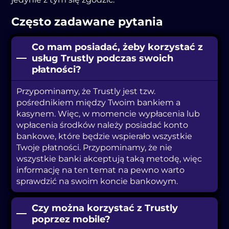
Często zadawane pytania
Co mam posiadać, żeby korzystać z
usług Trustly podczas swoich
płatności?
Przypominamy, że Trustly jest tzw.
pośrednikiem między Twoim bankiem a
kasynem. Więc, w momencie wypłacenia lub
wpłacenia środków należy posiadać konto
bankowe, które będzie wspierało wszystkie
Twoje płatności. Przypominamy, że nie
wszystkie banki akceptują taką metodę, więc
informację na ten temat na pewno warto
sprawdzić na swoim koncie bankowym.
Czy można korzystać z Trustly
poprzez mobile?