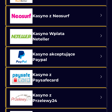
Kasyno z Neosurf
Kasyno Wplata
Neteller
Kasyno akceptujące
Paypal
Kasyno z
Paysafecard
Kasyno z
Przelewy24