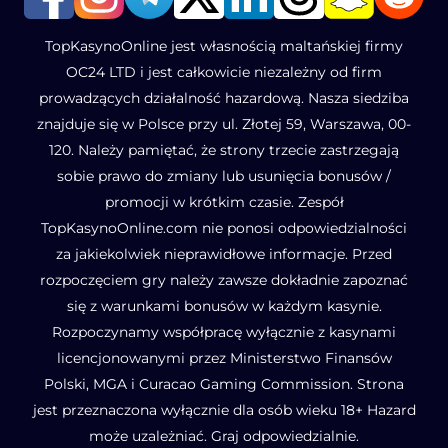
TopKasynoOnline jest własnością maltańskiej firmy
OC24 LTD i jest całkowicie niezależny od firm
prowadzących działalność hazardową. Nasza siedziba
znajduje się w Polsce przy ul. Złotej 59, Warszawa, 00-
120. Należy pamiętać, że strony trzecie zastrzegają
sobie prawo do zmiany lub usunięcia bonusów /
promocji w krótkim czasie. Zespół
TopKasynoOnline.com nie ponosi odpowiedzialności
za jakiekolwiek nieprawidłowe informacje. Przed
rozpoczęciem gry należy zawsze dokładnie zapoznać
się z warunkami bonusów w każdym kasynie.
Rozpoczynamy współpracę wyłącznie z kasynami
licencjonowanymi przez Ministerstwo Finansów
Polski, MGA i Curacao Gaming Commission. Strona
jest przeznaczona wyłącznie dla osób wieku 18+ Hazard
może uzależniać. Graj odpowiedzialnie.