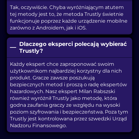
Tak, oczywiście. Chyba wyróżniającym atutem
tej metody jest to, że metoda Trustly świetnie
funkcjonuje poprzez każde urządzenie mobilne
zarówno z Androidem, jak i iOS.
Dlaczego eksperci polecają wybierać
Trustly?
Każdy ekspert chce zaproponować swoim
użytkownikom najbardziej korzystny dla nich
produkt. Gracze zawsze poszukują
bezpiecznych metod i proszą o radę ekspertów
hazardowych. Nasz ekspert Milan Rabszski
również wyróżnił Trustly jako metodę, która
godna zaufania graczy ze względu na wysoki
poziom szyfrowania i bezpieczeństwa. Poza tym
Trustly jest kontrolowana przez szwedzki Urząd
Nadzoru Finansowego.