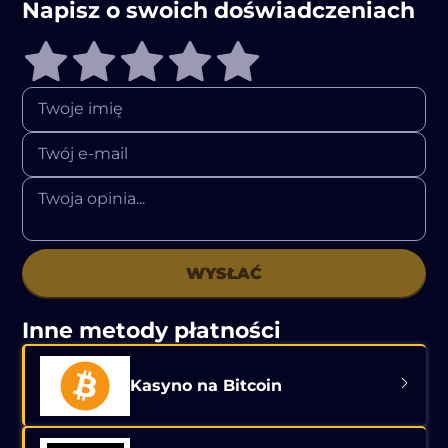
Napisz o swoich doświadczeniach
Twoje imię
Twój e-mail
Twoja opinia...
WYSŁAĆ
Inne metody płatności
Kasyno na Bitcoin