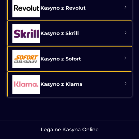
Kasyno z Revolut
Kasyno z Skrill
Kasyno z Sofort
Kasyno z Klarna
Legalne Kasyna Online