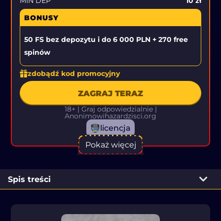
MIN DEP
10 zł
Dostępność Blik
Minimalna kwota wypłaty
BONUSY
Tak
100 - 150 zł
Bonus bez depozytu
Liczba gier
50 FS bez depozytu i do 6 000 PLN + 270 free
Tak
4500+
spinów
zdobądź kod promocyjny
ZAGRAJ TERAZ
18+ | Graj odpowiedzialnie |
Anonimowihazardzisci.org
licencja
Główne cechy
Pokaż więcej
Domen
Dostępność Blik
icecasino.com
Nie
Bonus bez depozytu
Liczba gier
Spis treści
Tak
3500+