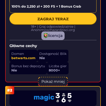
100% do 2,250 zł + 200 FS + 1 Bonus Crab
ZAGRAJ TERAZ
18+ | Graj odpowiedzialnie |
Anonimowihazardzisci.org
licencja
Główne cechy
Domen
Dostępność Blik
betwarts.com
Nie
Bonus bez depozytu
Liczba gier
Nie
8000+
Pokaż mniej