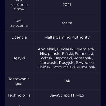
Rok
założenia
2021
firmy
Kraj
Malta
założenia
Licencja
Malta Gaming Authority
Angielski, Bułgarski, Niemiecki,
Hiszpański, Fiński, Francuski,
Języki
Włoski, Japoński, Koreański,
Norweski, Rosyjski, Szwedzki,
Chiński, Portugalski, Rumuński
Testowanie
Tak
gier
Technologia
JavaScript, HTML5