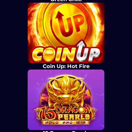
Kraków
Poznań
Wrocław
Coin Up: Hot Fire