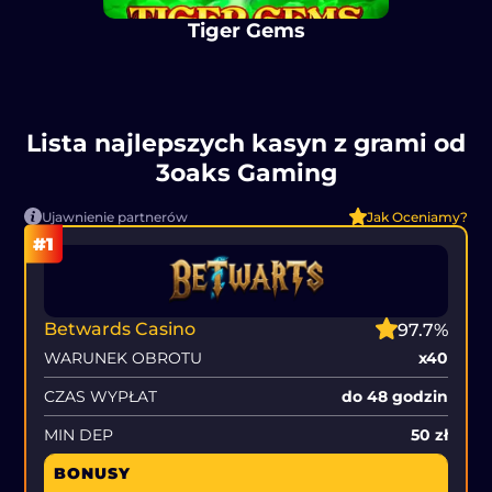
Tiger Gems
Lista najlepszych kasyn z grami od
3oaks Gaming
Ujawnienie partnerów
Jak Oceniamy?
Betwards Casino
97.7%
WARUNEK OBROTU
x40
CZAS WYPŁAT
do 48 godzin
MIN DEP
50 zł
BONUSY