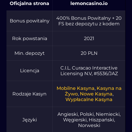
Oficjalna strona
lemoncasino.io
400% Bonus Powitalny + 20
Bonus powitalny
FS bez depozytu z kodem
Rok powstania
2021
Min. depozyt
20 PLN
C.I.L. Curacao Interactive
Licencja
Licensing N.V, #5536/JAZ
Mobilne Kasyna
,
Kasyna na
Rodzaje Kasyn
Żywo
,
Nowe Kasyna
,
Wypłacalne Kasyna
Angieski, Polski, Niemiecki,
Języki
Węgierski, Hiszpański,
Norweski