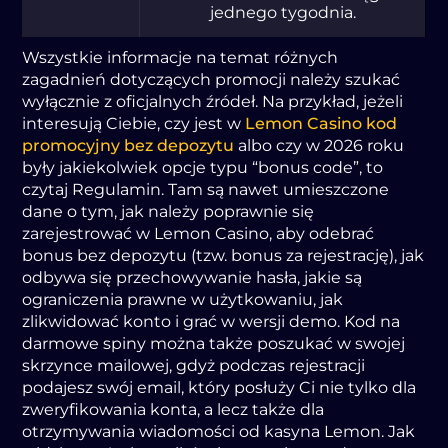
jеdnеgо tуgоdnіа.
Wszystkie informacje na temat różnych
zagadnień dotyczących promocji należy szukać
wyłącznie z oficjalnych źródeł. Na przykład, jeżeli
interesują Ciebie, czy jest w
Lemon Casino kod
promocyjny bez depozytu
albo czy w 2026 roku
były jakiekolwiek opcje typu “bonus code”, to
czytaj Regulamin. Tam są nawet umieszczone
dane o tym, jak należy poprawnie się
zarejestrować w Lemon Casino, aby odebrać
bonus bez depozytu (tzw. bonus za rejestrację), jak
odbywa się przechowywanie hasła, jakie są
ograniczenia prawne w użytkowaniu, jak
zlikwidować konto i grać w wersji demo. Kod na
darmowe spiny można także poszukać w swojej
skrzynce mailowej, gdyż podczas rejestracji
podajesz swój email, który posłuży Ci nie tylko dla
zweryfikowania konta, a lecz także dla
otrzymywania wiadomości od kasyna Lemon. Jak