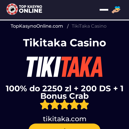
Kasyna Online
TopKasynoOnline.com
TikiTaka Casino
Gry Hazardowe
Kasyno z Polską Walutą
Tikitaka Casino
Nowe Kasyna
Bonusy Kasynowe
Automaty do Gier
Wypłacalne Kasyna
Według stawki zakładu
Metody Płatności
Darmowe spiny
Kasyno bez Weryfikacji
BlackJack Gra
za 1 grosz
Aktualne Bonusy bez Depozytu
Ranking Kasyn
Blik
Kasyno z Szybka Wyplata
Ruletka Gra
za 5 grosz
Kody Promocyjne
SMS
TotalCasino
100% do 2250 zl + 200 DS + 1
Kasyno z Malym Depozytem
Bonus Crab
Bakarat Gra
za 10 grosz
Cashback
Neosurf
Kasyno na Żywo
1 zł
Wideo Poker
Skrill
Kasyno na Telefon
5 zł
Gry Karciane
PayPal
tikitaka.com
Europejskie Kasyna
10 zł
Android
Bingo
PaysafeCard