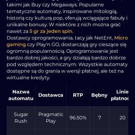
takimi jak Buy czy Megaways. Popularne
tematyczne automaty, inspirowane mitologią,
historią czy kulturą pop, oferują wciągające fabuły i
unikalne bonusy. W niektóre z nich można grać
nawet za
5 gr za jeden spin
.
Dostawcy oprogramowania, tacy jak NetEnt,
Micro
gaming
czy Play'n GO, dostarczają gry cieszące się
ogromną popularnością. Oprogramowanie jest
bardzo dobrej jakości, a gry działają bardzo dobrze
pod względem technicznym. Wszystkie automaty
dostępne są do grania w wersji płatnej, ale też na
wirtualne kredyty.
Nаzwа
Lіnіе
Dоstаwса
RTР
Вębny
аutоmаtu
рłаtnоśсі
Sugаr
Рrаgmаtіс
96.50%
7
20
Rush
Рlаy