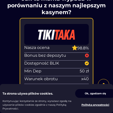
porównaniu z naszym najlepszym
kasynem?
Nasza ocena
98.8%
Bonus bez depozytu
Dostępność BLIK
Min Dep
50 zł
Warunek obrotu
x40
Czas wypłat
do 48 godzin
Ta strona używa plików cookies.
Ok, zgadzam się
ZAGRAJ TERAZ
Kontynuując korzystanie ze strony, wyrażasz zgodę na
używanie plików cookies zgodnie z naszą Polityką
Polityka prywatności
ZAGRAJ TERAZ
100% do 2250 zl + 200 DS + 1 Bonus Crab
Prywatności.