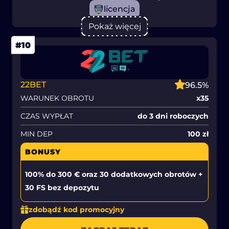
licencja
Zalety
Pokaż więcej
Polska wersja językowa i konto w
złotówkach
Program lojalnościowy i promocje
VIP
Pełna dostępność
mobilna
22BET
96.5%
Bonus bez
depozytu;
WARUNEK OBROTU
x35
Główne cechy
CZAS WYPŁAT
do 3 dni roboczych
Rok Powstania
Domen
Dostępność Blik
2020
888starz.bet
Tak
MIN DEP
100 zł
Minimalna kwota wypłaty
Bonus bez depozytu
BONUSY
100 zł
Tak
100% do 300 € oraz 30 dodatkowych obrotów +
Liczba gier
2500+
30 FS bez depozytu
zdobądź kod promocyjny