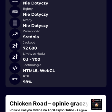
Nie Dotyczy
Bębny
Nie Dotyczy
Rzędy
Nie Dotyczy
Zmienność
Średnia
Jackpot
72 680
Limity zakładu
0,1 - 700
Technologia
HTML5, WebGL
RTP
98%