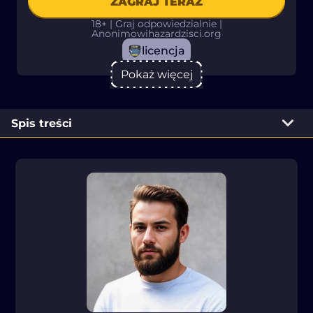
ZAGRAJ TERAZ
18+ | Graj odpowiedzialnie |
Anonimowihazardzisci.org
licencja
Główne cechy
Pokaż więcej
Rok Powstania
Domen
Dostępność Blik
2018
22bet.com
Tak
Minimalna kwota wypłaty
Bonus bez depozytu
Spis treści
100 zł
Tak
Liczba gier
4500+