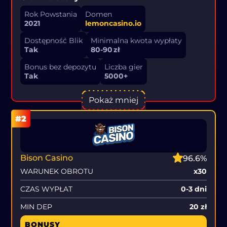
Rok Powstania
Domen
2021
lemoncasino.io
Dostępność Blik
Minimalna kwota wypłaty
Tak
80‑90 zł
Bonus bez depozytu
Liczba gier
Tak
5000+
Pokaż mniej
Bison Casino
96.6%
WARUNEK OBROTU
x30
CZAS WYPŁAT
0-3 dni
MIN DEP
20 zł
BONUSY