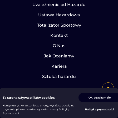
Uzależnienie od Hazardu
Ustawa Hazardowa
Totalizator Sportowy
Kontakt
O Nas
Jak Oceniamy
Kariera
Sztuka hazardu
Ta strona używa plików cookies.
Ok, zgadzam się
Kontynuując korzystanie ze strony, wyrażasz zgodę na
używanie plików cookies zgodnie z naszą Polityką
Polityka prywatności
ZAGRAJ TERAZ
100 zł Bonus za rejestrację
Prywatności.