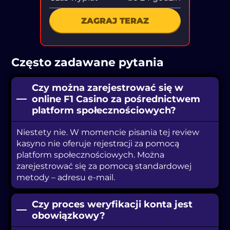
ZAGRAJ TERAZ
Często zadawane pytania
Czy można zarejestrować się w
online F1 Casino za pośrednictwem
platform społecznościowych?
Niestety nie. W momencie pisania tej review
kasyno nie oferuje rejestracji za pomocą
platform społecznościowych. Można
zarejestrować się za pomocą standardowej
metody – adresu e-mail.
Czy proces weryfikacji konta jest
obowiązkowy?