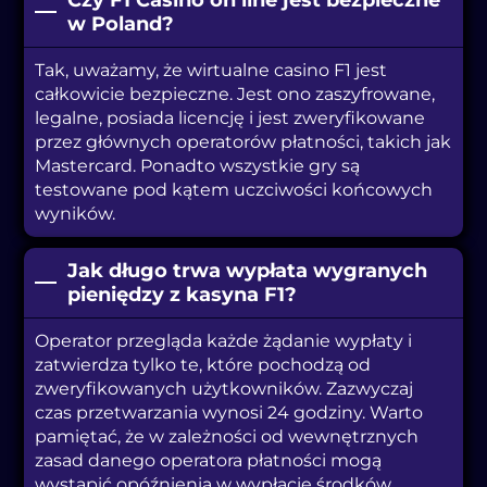
w Poland?
Tak, uważamy, że wirtualne casino F1 jest
całkowicie bezpieczne. Jest ono zaszyfrowane,
legalne, posiada licencję i jest zweryfikowane
przez głównych operatorów płatności, takich jak
Mastercard. Ponadto wszystkie gry są
testowane pod kątem uczciwości końcowych
wyników.
Jak długo trwa wypłata wygranych
pieniędzy z kasyna F1?
Operator przegląda każde żądanie wypłaty i
zatwierdza tylko te, które pochodzą od
zweryfikowanych użytkowników. Zazwyczaj
czas przetwarzania wynosi 24 godziny. Warto
pamiętać, że w zależności od wewnętrznych
zasad danego operatora płatności mogą
wystąpić opóźnienia w wypłacie środków.