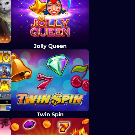
Jolly Queen
Twin Spin