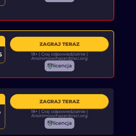
ZAGRAJ TERAZ
S
18+ | Graj odpowiedzialnie |
Anonimowihazardzisci.org
licencja
ZAGRAJ TERAZ
18+ | Graj odpowiedzialnie |
0
Anonimowihazardzisci.org
licencja
іе ustаlіłо lіmіtów dlа