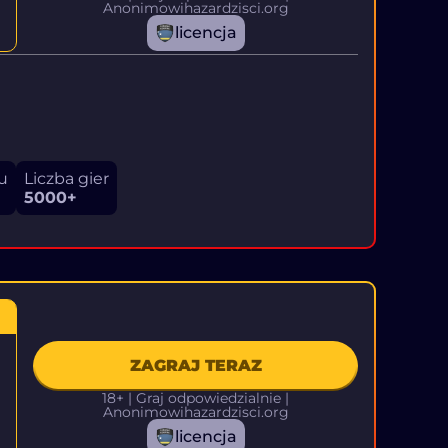
Anonimowihazardzisci.org
licencja
u
Liczba gier
5000+
ZAGRAJ TERAZ
18+ | Graj odpowiedzialnie |
Anonimowihazardzisci.org
licencja