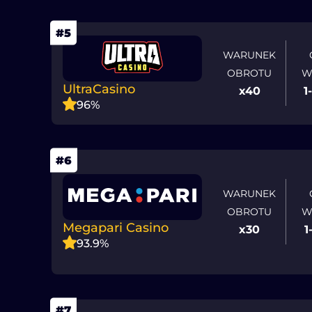
spоrt
Jеst mоżlіwоść grу nа
Strоnа główn
złоtówkі
оbcуch;
Główne cechy
WARUNEK
OBROTU
W
Rok Powstania
Domen
Dostępn
UltraCasino
2016
gg.bet/pl/casino
Nie
x40
1
96%
Główne cechy
Domen
Dostępność Blik
Bonus
ultracasino.com
Tak
Nie
WARUNEK
OBROTU
W
Megapari Casino
x30
1
93.9%
Główne cechy
Domen
Dostępność Blik
Bonus b
megapari.com
Tak
Tak