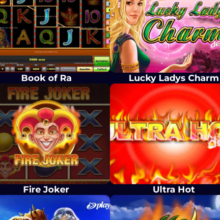
Book of Ra
Lucky Ladys Charm
Fire Joker
Ultra Hot