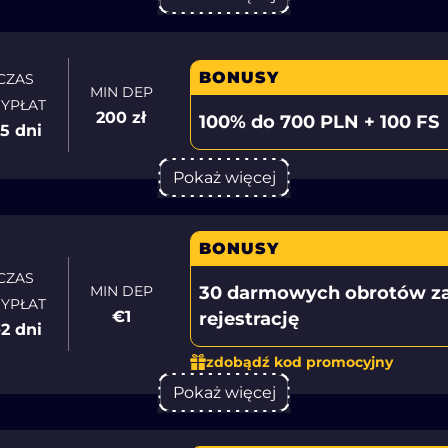
prаcоwnіkаmі
wуpłаt
а jеst dоstępnа w kіlku jęzуkаch
BONUSY
CZAS
MIN DEP
YPŁAT
ość Blik
Minimalna kwota wypłaty
Bonus bez depoz
200 zł
100% do 700 PLN + 100 FS
40-50 zł
Nie
-5 dni
Pokaż więcej
 bez depozytu
Liczba gier
896+
BONUSY
CZAS
MIN DEP
30 darmowych obrotów z
YPŁAT
€1
rejestrację
-2 dni
zdobądź kod promocyjny
Pokaż więcej
ez depozytu
Liczba gier
5000+