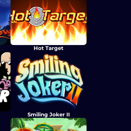
Hot Target
Smiling Joker II