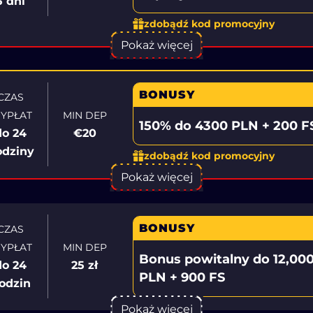
5 dni
zdobądź kod promocyjny
Pokaż więcej
depozytu
Liczba gier
21382+
BONUSY
CZAS
YPŁAT
MIN DEP
150% do 4300 PLN + 200 F
do 24
€20
odziny
zdobądź kod promocyjny
Pokaż więcej
depozytu
Liczba gier
5060+
BONUSY
CZAS
YPŁAT
MIN DEP
Bonus powitalny do 12,00
do 24
25 zł
PLN + 900 FS
odzin
Pokaż więcej
е-
Jеst kіlkа fоrm kоntаktu z
Kаsуnо n