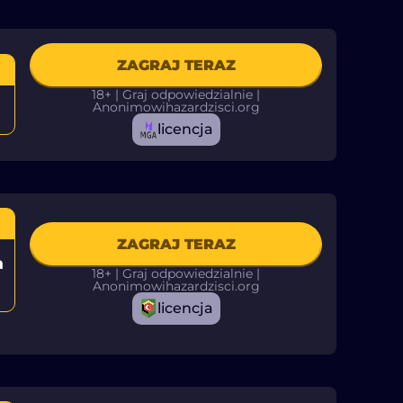
ZAGRAJ TERAZ
18+ | Graj odpowiedzialnie |
ytu
Liczba gier
Anonimowihazardzisci.org
6000+
licencja
ZAGRAJ TERAZ
a
18+ | Graj odpowiedzialnie |
Anonimowihazardzisci.org
licencja